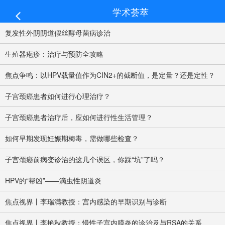
学术荟萃
复发性外阴阴道假丝酵母菌病诊治
生殖器疱疹：治疗与预防全攻略
焦点争鸣：以HPV载量值作为CIN2+的截断值，是定量？还是定性？
子宫颈癌患者如何进行心理治疗？
子宫颈癌患者治疗后，应如何进行性生活管理？
如何早期发现妊娠期梅毒，需做哪些检查？
子宫颈癌前病变诊治的这几个误区，你踩“坑”了吗？
HPV的“帮凶”——滴虫性阴道炎
焦点视界丨李瑞满教授：宫内感染的早期识别与诊断
焦点视界丨李艳秋教授：慢性子宫内膜炎的诊治及与RSA的关系