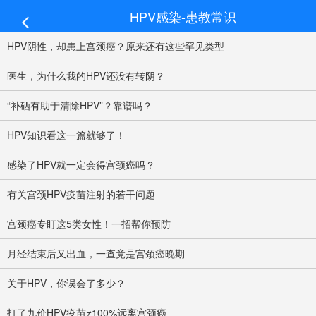
HPV感染-患教常识
HPV阴性，却患上宫颈癌？原来还有这些罕见类型
医生，为什么我的HPV还没有转阴？
“补硒有助于清除HPV”？靠谱吗？
HPV知识看这一篇就够了！
感染了HPV就一定会得宫颈癌吗？
有关宫颈HPV疫苗注射的若干问题
宫颈癌专盯这5类女性！一招帮你预防
月经结束后又出血，一查竟是宫颈癌晚期
关于HPV，你误会了多少？
打了九价HPV疫苗≠100%远离宫颈癌