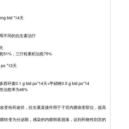
g bid *14天
用不同的抗生素治疗
8天
愈51%，三疗程累积治愈75%
o *12天
素0.1 g bid po*14天+甲硝唑0.5 g bid po*14
性治愈率为46%
—改变给药途径，抗生素直接作用于子宫内膜病变部位，提高
内膜转变为分泌期，感染的内膜彻底脱落，达到药物性刮宫的