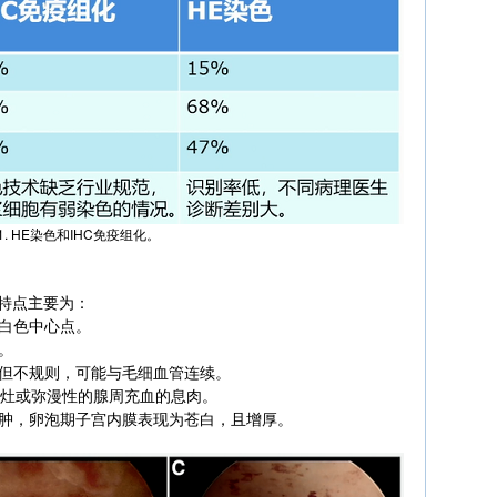
1. HE染色和IHC免疫组化。
下特点主要为：
白色中心点。
。
但不规则，可能与毛细血管连续。
局灶或弥漫性的腺周充血的息肉。
水肿，卵泡期子宫内膜表现为苍白，且增厚。