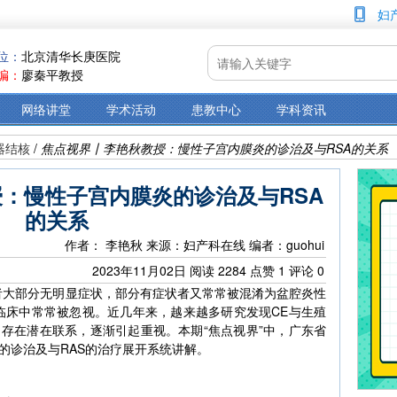
妇
位：
北京清华长庚医院
编：
廖秦平教授
网络讲堂
学术活动
患教中心
学科资讯
器结核
/
焦点视界丨李艳秋教授：慢性子宫内膜炎的诊治及与RSA的关系
：慢性子宫内膜炎的诊治及与RSA
的关系
作者： 李艳秋
来源：妇产科在线
编者：guohui
2023年11月02日
阅读
2284
点赞
1
评论
0
者大部分无明显症状，部分有症状者又常常被混淆为盆腔炎性
临床中常常被忽视。近几年来，越来越多研究发现CE与生殖
存在潜在联系，逐渐引起重视。本期“焦点视界”中，广东省
的诊治及与RAS的治疗展开系统讲解。