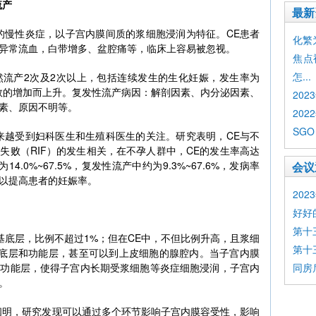
流产
最新
的慢性炎症，以子宫内膜间质的浆细胞浸润为特征。CE患者
化繁为简
异常流血，白带增多、盆腔痛等，临床上容易被忽视。
焦点
怎...
然流产2次及2次以上，包括连续发生的生化妊娠，发生率为
次数的增加而上升。复发性流产病因：解剖因素、内分泌因素、
20
素、原因不明等。
202
SGO
来越受到妇科医生和生殖科医生的关注。研究表明，CE与不
失败（RIF）的发生相关，在不孕人群中，CE的发生率高达
14.0%~67.5%，复发性流产中约为9.3%~67.6%，发病率
会议
以提高患者的妊娠率。
20
好好
第十
基底层，比例不超过1%；但在CE中，不但比例升高，且浆细
第十
基底层和功能层，甚至可以到上皮细胞的腺腔内。当子宫内膜
膜功能层，使得子宫内长期受浆细胞等炎症细胞浸润，子宫内
同房
。
阐明，研究发现可以通过多个环节影响子宫内膜容受性，影响