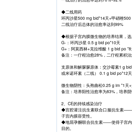
◆二线用药
环丙沙星500 mg bid*14天+甲硝唑500 m
二线治疗后总体的治愈率达到99%
◆根据子宫内膜微生物的培养结果，选
G-：环丙沙星 0.5 g bid po*10天
G+：阿莫西林+克拉维酸 1 g bid po *
备注：一疗程治愈28%，二疗程累积治
支原体和解脲脲原体：交沙霉素1 g bid p
或米诺环素（二线） 0.1 g bid po*12天
微生物阴性：头孢曲松0.25 g im *1天+多西环
备注：培养阳性治愈率为83%，培养阴
2、CE的持续感染治疗
◆宫腔灌注抗生素联合口服抗生素—
子宫内膜容受性。
◆地屈孕酮联合抗生素——使得子宫
目的。