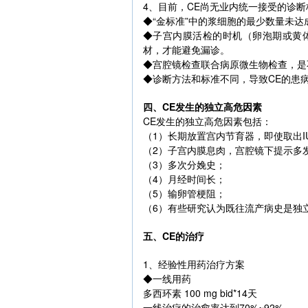
4、目前，CE尚无业内统一接受的诊断
◆“金标准”中的浆细胞的最少数量未达
◆子宫内膜活检的时机（卵泡期或黄
材，才能避免漏诊。
◆宫腔镜检查联合病原微生物检查，是
◆诊断方法和标准不同，导致CE的患
四、CE发生的独立高危因素
CE发生的独立高危因素包括：
（1）长期放置宫内节育器，即使取出
（2）子宫内膜息肉，宫腔镜下提示多发
（3）多次分娩史；
（4）月经时间长；
（5）输卵管梗阻；
（6）有些研究认为既往流产病史是独
五、CE的治疗
1、经验性用药治疗方案
◆一线用药
多西环素 100 mg bid*14天
一线治疗的治愈率达到70%~92%