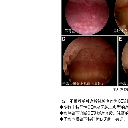
图2. 
（2）不推荐单独宫腔镜检查作为CE
◆多数非特异性CE患者无以上典型的
◆宫腔镜下诊断CE受膨宫介质、视野
◆子宫内膜镜下特征仍缺乏统一共识。