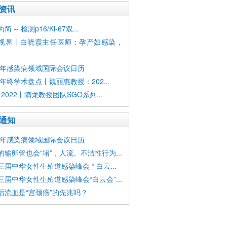
资讯
 -- 检测p16/Ki-67双...
视界丨白晓霞主任医师：孕产妇感染，
23年感染病领域国际会议日历
2年终学术盘点丨魏丽惠教授：202...
 2022丨隋龙教授团队SGO系列...
通知
23年感染病领域国际会议日历
的输卵管也会“堵”，人流、不洁性行为...
三届中华女性生殖道感染峰会 “ 白云...
三届中华女性生殖道感染峰会“白云会”...
后流血是“宫颈癌”的先兆吗？