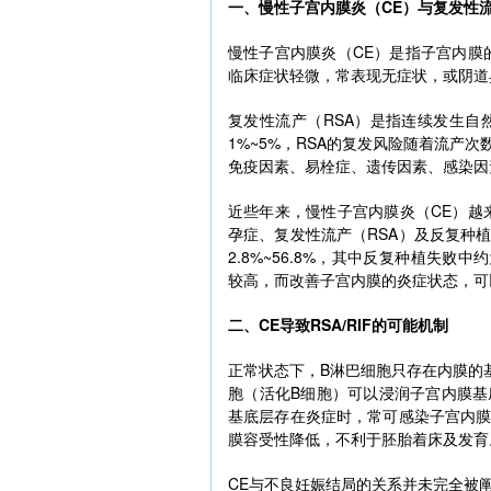
一、慢性子宫内膜炎（CE）与复发性
慢性子宫内膜炎（CE）是指子宫内膜
临床症状轻微，常表现无症状，或阴道
复发性流产（RSA）是指连续发生自
1%~5%，RSA的复发风险随着流产
免疫因素、易栓症、遗传因素、感染因
近些年来，慢性子宫内膜炎（CE）越
孕症、复发性流产（RSA）及反复种植
2.8%~56.8%，其中反复种植失败中约为
较高，而改善子宫内膜的炎症状态，可
二、CE导致RSA/RIF的可能机制
正常状态下，B淋巴细胞只存在内膜的
胞（活化B细胞）可以浸润子宫内膜
基底层存在炎症时，常可感染子宫内
膜容受性降低，不利于胚胎着床及发育
CE与不良妊娠结局的关系并未完全被