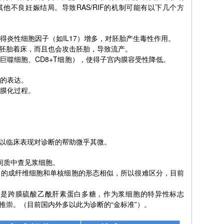
他不良妊娠结局。导致RAS/RIF的机制可能有以下几个方
得炎性细胞因子（如IL17）增多，对胚胎产生毒性作用。
胚胎着床，而且也会攻击胚胎，导致流产。
8+巨噬细胞、CD8+T细胞），使得子宫内膜容受性降低。
子的表达。
蜕膜化过程。
以临床表现对诊断的帮助微乎其微。
膜间质中查见浆细胞。
中的成纤维细胞和单核细胞的形态相似，所以很难区分，目前
——它是跨膜硫酸乙酰肝素蛋白多糖，作为浆细胞的特异性标志
推崇。（目前国内外多以此为诊断的“金标准”）。