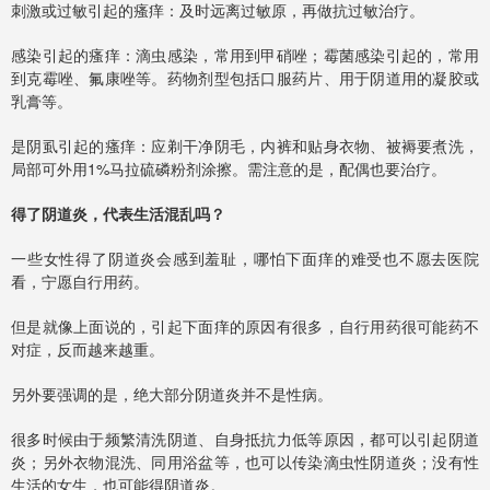
刺激或过敏引起的瘙痒：及时远离过敏原，再做抗过敏治疗。
感染引起的瘙痒：滴虫感染，常用到甲硝唑；霉菌感染引起的，常用
到克霉唑、氟康唑等。药物剂型包括口服药片、用于阴道用的凝胶或
乳膏等。
是阴虱引起的瘙痒：应剃干净阴毛，内裤和贴身衣物、被褥要煮洗，
局部可外用1%马拉硫磷粉剂涂擦。需注意的是，配偶也要治疗。
得了阴道炎，代表生活混乱吗？
一些女性得了阴道炎会感到羞耻，哪怕下面痒的难受也不愿去医院
看，宁愿自行用药。
但是就像上面说的，引起下面痒的原因有很多，自行用药很可能药不
对症，反而越来越重。
另外要强调的是，绝大部分阴道炎并不是性病。
很多时候由于频繁清洗阴道、自身抵抗力低等原因，都可以引起阴道
炎；另外衣物混洗、同用浴盆等，也可以传染滴虫性阴道炎；没有性
生活的女生，也可能得阴道炎。