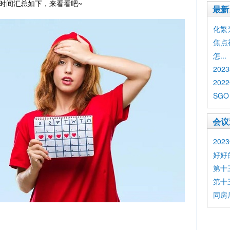
时间汇总如下，来看看吧~
最新
化繁为简
焦点
怎...
20
202
SGO
会议
20
好好
第十
第十
同房