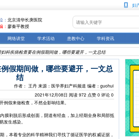
妇
位：
北京清华长庚医院
编：
廖秦平教授
网络讲堂
学术活动
患教中心
学科资讯
些妇科疾病检查要在例假期间做，哪些要避开，一文总结
在例假期间做，哪些要避开，一文总
结
作者： 王丹
来源：医学界妇产科频道
编者：guohui
2021年12月08日
阅读
972
点赞
0
评论
0
开例假来做检查，不然会影响结果。
宫内膜剥脱后形成创面，阴道有经血，加上经期全身和局部抵
易发生感染。
经期，本着专业的科学精神我们寻找了循证医学的权威证据，