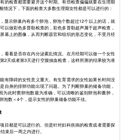
所有的检查都需要避开这个时期。有些检查偏偏就要在生理期
般情况下，下面的检查大多数生理期女性都是可以进行的：
，显示卵巢内有多个卵泡，卵泡个数超过12个以上的话，就
是可以做彩色多普勒检查的，彩色多普勒超声属于超声检查，
回屏幕上的图像，从而判断器官和组织的形态变化，不受月经
素，看看是否存在内分泌紊乱情况。在月经期可以做一个女性
第2天或者第3天进行空腹抽血检查，这样所测的结果较为准
功能有障碍的女性意义重大。有生育需求的女性如果长时间没
能是自身的排卵功能出现了问题。为了判断卵巢的储备功能，
，因为此时窦卵泡数最为准确，可以清晰的鉴别卵泡和囊肿，
卵泡数＜4个，提示女性的卵巢储备功能不佳。
做
检项目都是可以进行的。但是针对妇科疾病的检查或者需要探
经结束后一周之内进行。