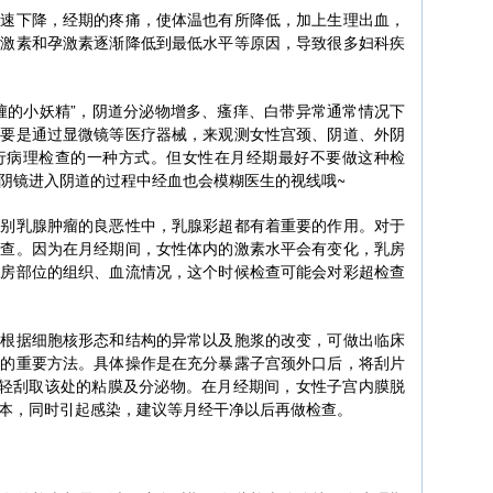
急速下降，经期的疼痛，使体温也有所降低，加上生理出血，
雌激素和孕激素逐渐降低到最低水平等原因，导致很多妇科疾
缠的小妖精”，阴道分泌物增多、瘙痒、白带异常通常情况下
主要是通过显微镜等医疗器械，来观测女性宫颈、阴道、外阴
行病理检查的一种方式。但女性在月经期最好不要做这种检
阴镜进入阴道的过程中经血也会模糊医生的视线哦~
鉴别乳腺肿瘤的良恶性中，乳腺彩超都有着重要的作用。对于
检查。因为在月经期间，女性体内的激素水平会有变化，乳房
乳房部位的组织、血流情况，这个时候检查可能会对彩超检查
，根据细胞核形态和结构的异常以及胞浆的改变，可做出临床
癌的重要方法。具体操作是在充分暴露子宫颈外口后，将刮片
轻轻刮取该处的粘膜及分泌物。在月经期间，女性子宫内膜脱
本，同时引起感染，建议等月经干净以后再做检查。