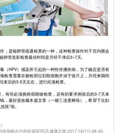
操作，是输卵管疏通检查的一种，这种检查操作对子宫内膜会
输卵管造影检查最佳时间是月经干净后3~7天。
毒（HPV）感染所引起的一种性传播疾病，为了确定是否有
此项检查需要在被检部位刮取细胞并涂于玻片上，月经来期间
结束后的3-5天左右，进行此项检查。
，有些必须挑例假期做检查，还有的要求例假后的3-7天来
枉钱，最好是收藏本篇文章（一键三连更棒啦），希望下次妇
投医”啦。
版）
检出中的价值研究[J].健康之路,2017,16(11):48-49.