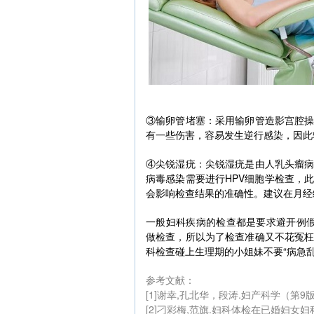
③输卵管堵塞：采用输卵管造影宫腔
有一些伤害，容易发生逆行感染，因此
④尖锐湿疣：尖锐湿疣是由人乳头瘤病
病毒感染需要进行HPV细胞学检查，
会影响检查结果的准确性。建议在月经
一般妇科疾病的检查都是要求避开例假
做检查，所以为了检查准确又不花冤
科检查碰上生理期的小姐妹不要“病急乱
参考文献：
[1]谢幸,孔北华，段涛.妇产科学（第9
[2]刁彩梅,范旗.妇科体检在已婚妇女妇科疾病