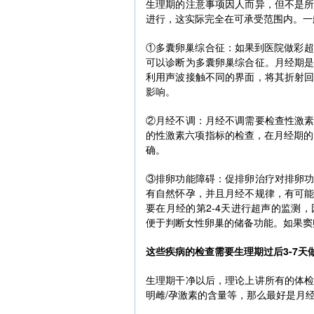
生理期的注意事项因人而异，但不是
进行，这实际完全在可承受范围内。一
①多囊卵巢综合征：如果到医院做彩超
可以诊断为多囊卵巢综合征。月经期
利用声波接触不同的界面，将其折射
影响。
②月经不调：月经不调需要检查性激
的性激素六项指标的检查，在月经期的
确。
③排卵功能障碍：促排卵治疗对排卵
有自然怀孕，并且月经不规律，有可
要在月经的第2-4天进行超声的监测
便于判断女性卵巢的储备功能。如果窦
这些疾病的检查需要生理期过后3-7天
生理期干净以后，理论上讲所有的体
明雌/孕激素的含量等，那么最好是月