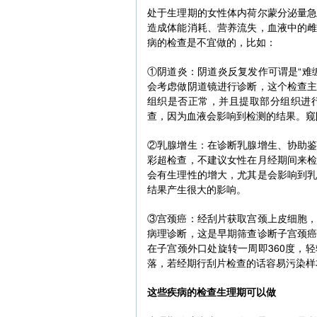
处于生理期的女性体内荷尔蒙分泌量
造成体能消耗、营养流失，血液中的
病的检查是不宜做的，比如：
①阴道炎：阴道炎反复发作可谓是“难
会考虑做阴道镜进行诊断，这个检查
组织是否正常，并且提取部分组织进
查，因为血液会影响到检测的结果。窥
②乳腺增生：在诊断乳腺增生、协助
彩超检查，不建议女性在月经期间来
会有生理性的增大，尤其是会影响到
结果产生很大的影响。
③宫颈癌：经刮片获取宫颈上皮细胞
病理诊断，这是早期筛查诊断子宫颈
在子宫颈外口处旋转一周即360度，
落，若经期行刮片检查的话容易污染样
这些疾病的检查生理期可以做