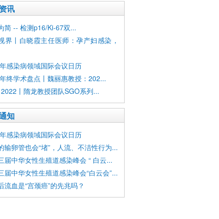
资讯
 -- 检测p16/Ki-67双...
视界丨白晓霞主任医师：孕产妇感染，
23年感染病领域国际会议日历
2年终学术盘点丨魏丽惠教授：202...
 2022丨隋龙教授团队SGO系列...
通知
23年感染病领域国际会议日历
的输卵管也会“堵”，人流、不洁性行为...
三届中华女性生殖道感染峰会 “ 白云...
三届中华女性生殖道感染峰会“白云会”...
后流血是“宫颈癌”的先兆吗？