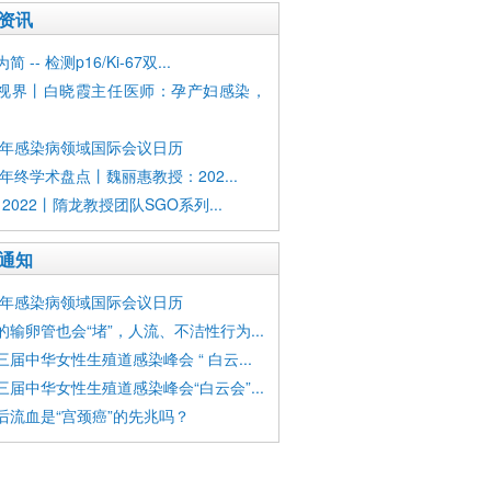
资讯
 -- 检测p16/Ki-67双...
视界丨白晓霞主任医师：孕产妇感染，
23年感染病领域国际会议日历
2年终学术盘点丨魏丽惠教授：202...
 2022丨隋龙教授团队SGO系列...
通知
23年感染病领域国际会议日历
的输卵管也会“堵”，人流、不洁性行为...
三届中华女性生殖道感染峰会 “ 白云...
三届中华女性生殖道感染峰会“白云会”...
后流血是“宫颈癌”的先兆吗？