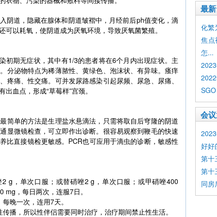
的衣物、污染的器械和敷料等间接传播。
最新
入阴道，隐藏在腺体和阴道皱褶中，月经前后ph值变化，滴
化繁为简
还可以耗氧，使阴道成为厌氧环境，导致厌氧菌繁殖。
焦点
怎...
者感染初期无症状，其中有1/3的患者将在6个月内出现症状。主
20
痒。分泌物特点为稀薄脓性、黄绿色、泡沫状、有异味。瘙痒
202
热、疼痛、性交痛。可并发尿路感染引起尿频、尿急、尿痛、
SGO
有出血点，形成“草莓样”宫颈。
会议
。最简单的方法是生理盐水悬滴法，只需将取自后穹隆的阴道
普通显微镜检查，可立即作出诊断。很容易观察到鞭毛的快速
20
养比直接镜检更敏感。PCR也可应用于滴虫的诊断，敏感性
好好
第十
第十
 g，单次口服；或替硝唑2 g，单次口服；或甲硝唑400
同房
0 mg，每日两次，连服7日。
，每晚一次，连用7天。
性传播，所以性伴侣需要同时治疗，治疗期间禁止性生活。