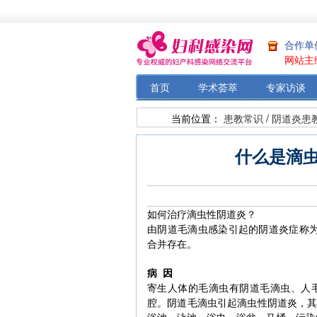
合作单
网站主
首页
学术荟萃
专家访谈
当前位置：
患教常识
/
阴道炎患
什么是滴
如何治疗滴虫性阴道炎？
由阴道毛滴虫感染引起的阴道炎症称为
合并存在。
病 因
寄生人体的毛滴虫有阴道毛滴虫、人
腔。阴道毛滴虫引起滴虫性阴道炎，