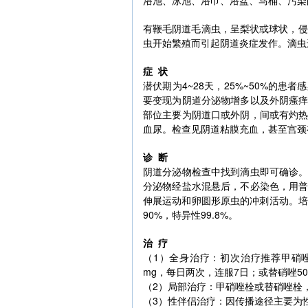
浴池、泳池、浴巾、浴盆、马桶、污染
有鞭毛阴道毛滴虫，呈梨状或球状，侵
虫开始繁殖而引起阴道炎症发作。滴虫
症 状
潜伏期为4~28天，25%~50%的患
要变现为阴道分泌物增多以及外阴瘙
部位主要为阴道口或外阴，间或有灼
血尿。检查见阴道粘膜充血，甚至宫颈
诊 断
阴道分泌物检查中找到滴虫即可确诊
分泌物经盐水混悬后，不必染色，用
伸展运动和卵圆形原虫的冲刺活动。培
90%，特异性99.8%。
治 疗
（1）全身治疗：初次治疗推荐甲硝唑2
mg，每日两次，连服7日；或替硝唑50
（2）局部治疗：甲硝唑栓或替硝唑栓
（3）性伴侣治疗：因传播途径主要为