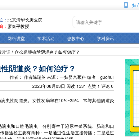
妇
位：
北京清华长庚医院
编：
廖秦平教授
网络讲堂
学术活动
患教中心
学科资讯
教常识
/
什么是滴虫性阴道炎？如何治疗？
虫性阴道炎？如何治疗？
作者： 作者陈瑞英
来源：一妇婴宫颈科
编者：guohui
2023年08月03日
阅读
1531
点赞
1
评论
0
滴虫性阴道炎。女性发病率在10%~25%，常与其他阴道炎
毛滴虫和口腔毛滴虫，分别寄生于泌尿生殖系统、肠道和口
其传播途径主要有两种：一是通过性生活直接传播；二是通过