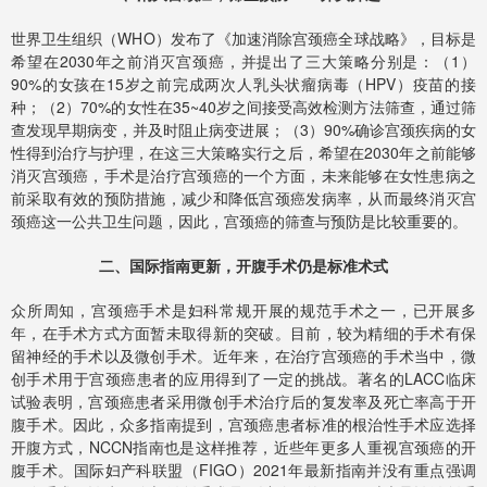
世界卫生组织（WHO）发布了《加速消除宫颈癌全球战略》，目标是
希望在2030年之前消灭宫颈癌，并提出了三大策略分别是：（1）
90%的女孩在15岁之前完成两次人乳头状瘤病毒（HPV）疫苗的接
种；（2）70%的女性在35~40岁之间接受高效检测方法筛查，通过筛
查发现早期病变，并及时阻止病变进展；（3）90%确诊宫颈疾病的女
性得到治疗与护理，在这三大策略实行之后，希望在2030年之前能够
消灭宫颈癌，手术是治疗宫颈癌的一个方面，未来能够在女性患病之
前采取有效的预防措施，减少和降低宫颈癌发病率，从而最终消灭宫
颈癌这一公共卫生问题，因此，宫颈癌的筛查与预防是比较重要的。
二、国际指南更新，开腹手术仍是标准术式
众所周知，宫颈癌手术是妇科常规开展的规范手术之一，已开展多
年，在手术方式方面暂未取得新的突破。目前，较为精细的手术有保
留神经的手术以及微创手术。近年来，在治疗宫颈癌的手术当中，微
创手术用于宫颈癌患者的应用得到了一定的挑战。著名的LACC临床
试验表明，宫颈癌患者采用微创手术治疗后的复发率及死亡率高于开
腹手术。因此，众多指南提到，宫颈癌患者标准的根治性手术应选择
开腹方式，NCCN指南也是这样推荐，近些年更多人重视宫颈癌的开
腹手术。国际妇产科联盟（FIGO）2021年最新指南并没有重点强调