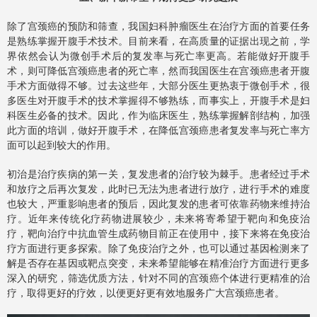
除了宫颈癌的预防和筛查，我国妇科肿瘤医生在治疗方面的首要任务
是熟练掌握开腹手术技术。目前来看，在高质量的证据出现之前，学
界依然会认为微创手术后的复发率与死亡率更高。若能做好开腹手
术，则可降低宫颈癌患者的死亡率，然而我国医生在宫颈癌患者开腹
手术方面做得不够。过去这些年，大部分医生更热衷于微创手术，很
多医生对开腹手术的技术掌握得不够熟练，而事实上，开腹手术是妇
科医生必备的技术。因此，作为临床医生，熟练掌握解剖结构，加强
此方面的培训，做好开腹手术，在降低宫颈癌患者复发率与死亡率方
面可以起到较大的作用。
初治是治疗疾病的第一关，复发患者的治疗较为棘手。患者经过手术
和放疗之后再次复发，此时已无法为患者进行放疗，进行手术的难度
也较大，严重影响患者的预后，因此复发的患者可依靠药物来维持治
疗。近年来传统化疗药物进展较少，未来将寄希望于靶向和免疫治
疗，靶向治疗中抗血管生成药物目前正在使用中，接下来将在免疫治
疗方面进行更多探索。除了免疫治疗之外，也可以通过基因检测来了
解是否存在基因或靶点突变，未来希望能够在精准治疗方面进行更多
深入的研究，筛选优质方法，针对不同的宫颈癌个体进行更精准的治
疗，取得更好的疗效，以便更好更有效地服务广大宫颈癌患者。