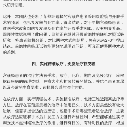
式切开阴道。
此外，本团队也分析了某些经选择的宫颈癌患者采用腹腔镜与开腹手
术的预后，包括复发率与死亡率，得出结论，对于早期宫颈癌患者，
微创手术改良组的复发率及死亡率与开腹手术相似，没有明显升高。
回顾性数据说明了此问题，目前正在继续开展前瞻性的随机对照试验
研究，将患者随机分组，对比两种术式的结局，将在未来2~3年得出
结论。前瞻性的临床试验能更好地说明该问题，可真正解释两种术式
的差别。
四、实施精准放疗，免疫治疗获突破
宫颈癌患者的治疗方法有手术、放疗、化疗、靶向及免疫治疗，应根
据该疾病的病理类型、肿瘤大小和扩散转移的情况，并结合患者意愿
以及今后的生育要求，选择最合适的治疗方案。
在放疗方面，实行调强技术，实施精准放疗，包括三维近距离放疗等
方法。放疗在宫颈癌患者的治疗中使用已久，技术方面虽然没有较大
进展，但需掌握合适的适应证，包括手术后哪些患者适合放疗，主要
从放疗适应证和手术后并发症方面进行严格控制，希望能够通过实行
调强技术起到精准放疗的作用，进行有目的、有针对性的放疗，根据