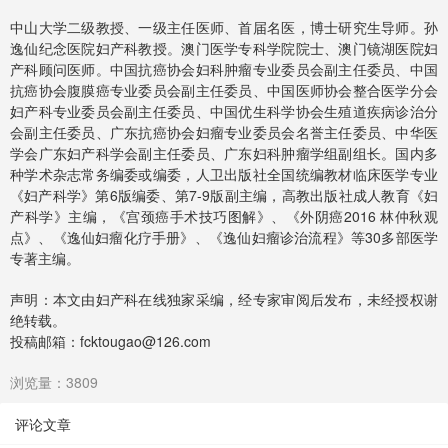
中山大学二级教授、一级主任医师、首届名医，博士研究生导师。孙
逸仙纪念医院妇产科教授。澳门医学专科学院院士、澳门镜湖医院妇
产科顾问医师。中国抗癌协会妇科肿瘤专业委员会副主任委员、中国
抗癌协会腹膜癌专业委员会副主任委员、中国医师协会整合医学分会
妇产科专业委员会副主任委员、中国优生科学协会生殖道疾病诊治分
会副主任委员、广东抗癌协会妇瘤专业委员会名誉主任委员、中华医
学会广东妇产科学会副主任委员、广东妇科肿瘤学组副组长。国内多
种学术杂志常务编委或编委，人卫出版社全国统编教材临床医学专业
《妇产科学》第6版编委、第7-9版副主编，高教出版社成人教育《妇
产科学》主编，《宫颈癌手术技巧图解》、《外阴癌2016 林仲秋观
点》、《逸仙妇瘤化疗手册》、《逸仙妇瘤诊治流程》等30多部医学
专著主编。
声明：本文由妇产科在线独家采编，经专家审阅后发布，未经授权谢
绝转载。
投稿邮箱：fcktougao@126.com
浏览量：3809
评论文章