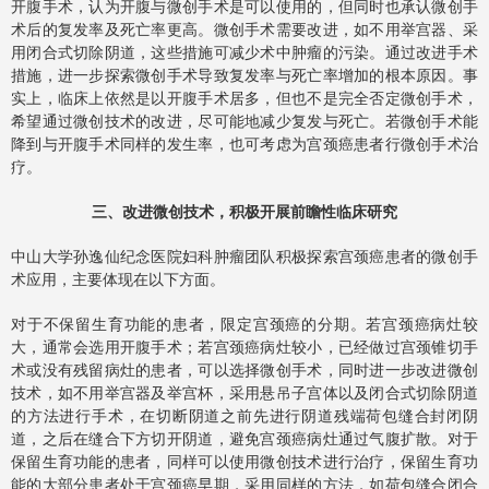
开腹手术，认为开腹与微创手术是可以使用的，但同时也承认微创手
术后的复发率及死亡率更高。微创手术需要改进，如不用举宫器、采
用闭合式切除阴道，这些措施可减少术中肿瘤的污染。通过改进手术
措施，进一步探索微创手术导致复发率与死亡率增加的根本原因。事
实上，临床上依然是以开腹手术居多，但也不是完全否定微创手术，
希望通过微创技术的改进，尽可能地减少复发与死亡。若微创手术能
降到与开腹手术同样的发生率，也可考虑为宫颈癌患者行微创手术治
疗。
三、改进微创技术，积极开展前瞻性临床研究
中山大学孙逸仙纪念医院妇科肿瘤团队积极探索宫颈癌患者的微创手
术应用，主要体现在以下方面。
对于不保留生育功能的患者，限定宫颈癌的分期。若宫颈癌病灶较
大，通常会选用开腹手术；若宫颈癌病灶较小，已经做过宫颈锥切手
术或没有残留病灶的患者，可以选择微创手术，同时进一步改进微创
技术，如不用举宫器及举宫杯，采用悬吊子宫体以及闭合式切除阴道
的方法进行手术，在切断阴道之前先进行阴道残端荷包缝合封闭阴
道，之后在缝合下方切开阴道，避免宫颈癌病灶通过气腹扩散。对于
保留生育功能的患者，同样可以使用微创技术进行治疗，保留生育功
能的大部分患者处于宫颈癌早期，采用同样的方法，如荷包缝合闭合