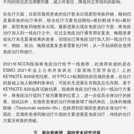
不同的情况灵活调整剂量，减少并发症，降低对正常组织的影响。
在化疗方面，目前宫颈癌患者的化疗暂未出现新型有效药物，顺铂仍
是最有效的化疗单药，联合化疗方案包括顺铂+紫杉醇或卡铂+紫杉
醇，新型有效药物暂未出现。最新进展出现在免疫治疗方面，将免疫
治疗加入到一线化疗之中。在过去免疫治疗通常用在复发、晚期患者
或化疗未见显著效果的患者，但现在已将免疫治疗加入到一线治疗当
中。例如，初治、晚期或复发患者需要化疗时，从一开始就联合使用
免疫治疗和放疗。
2021年NCCN指南将免疫治疗给予一线推荐，此推荐依据的是在
ESMO 2021年会上公布并发表在《新英格兰医学杂志》上的
KEYNOTE-826研究结果。对于PD-L1检测阳性的宫颈癌患者，在化疗
的基础上加入帕博利珠单抗，可延长无进展生存期及总生存期。基于
KEYNOTE-826临床试验结果，指南将免疫治疗纳入到一线治疗方案
中，将免疫治疗提到了较为重要的位置上，进一步提高全身治疗的效
果。除此以外，宫颈癌患者的治疗药物新增了纳武单抗，抗体药物偶
联物（Tisotumab vedotin-tftv）也推荐到宫颈癌患者的全身治疗中。
因此，宫颈癌患者药物治疗方面的主要进展是免疫治疗，传统的化疗
方案没有新的突破。
五、新年新希望，期待更多研究进展