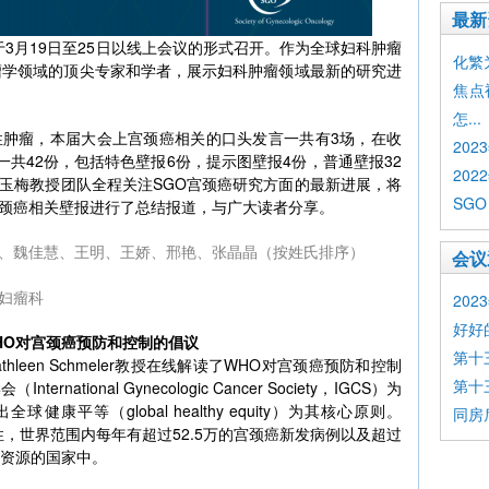
最新
会于3月19日至25日以线上会议的形式召开。作为全球妇科肿瘤
化繁为简
瘤学领域的顶尖专家和学者，展示妇科肿瘤领域最新的研究进
焦点
怎...
性肿瘤，本届大会上宫颈癌相关的口头发言一共有3场，在收
20
一共42份，包括特色壁报6份，提示图壁报4份，普通壁报32
202
玉梅教授团队全程关注SGO宫颈癌研究方面的最新进展，将
SGO
颈癌相关壁报进行了总结报道，与广大读者分享。
、魏佳慧、王明、王娇、邢艳、张晶晶（按姓氏排序）
会议
妇瘤科
20
好好
：解读WHO对宫颈癌预防和控制的倡议
第十
hleen Schmeler教授在线解读了WHO对宫颈癌预防和控制
第十
tional Gynecologic Cancer Society，IGCS）为
球健康平等（global healthy equity）为其核心原则。
同房
性，世界范围内每年有超过52.5万的宫颈癌新发病例以及超过
乏资源的国家中。