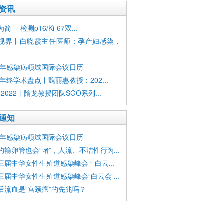
资讯
 -- 检测p16/Ki-67双...
视界丨白晓霞主任医师：孕产妇感染，
23年感染病领域国际会议日历
2年终学术盘点丨魏丽惠教授：202...
 2022丨隋龙教授团队SGO系列...
通知
23年感染病领域国际会议日历
的输卵管也会“堵”，人流、不洁性行为...
三届中华女性生殖道感染峰会 “ 白云...
三届中华女性生殖道感染峰会“白云会”...
后流血是“宫颈癌”的先兆吗？