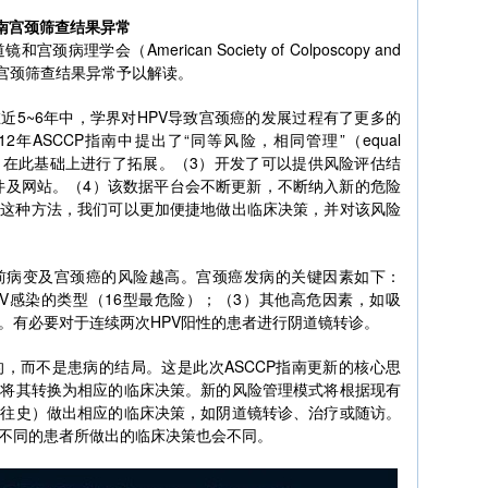
P指南宫颈筛查结果异常
颈病理学会（American Society of Colposcopy and
P）指南中宫颈筛查结果异常予以解读。
在近5~6年中，学界对HPV导致宫颈癌的发展过程有了更多的
2年ASCCP指南中提出了“同等风险，相同管理”（equal
isk）的原则，在此基础上进行了拓展。（3）开发了可以提供风险评估结
软件及网站。（4）该数据平台会不断更新，不断纳入新的危险
了这种方法，我们可以更加便捷地做出临床决策，并对该风险
癌前病变及宫颈癌的风险越高。宫颈癌发病的关键因素如下：
PV感染的类型（16型最危险）；（3）其他高危因素，如吸
。有必要对于连续两次HPV阳性的患者进行阴道镜转诊。
，而不是患病的结局。这是此次ASCCP指南更新的核心思
并将其转换为相应的临床决策。新的风险管理模式将根据现有
既往史）做出相应的临床决策，如阴道镜转诊、治疗或随访。
不同的患者所做出的临床决策也会不同。