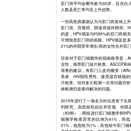
肛门癌平均诊断年龄为60岁，且在白人
人数及死亡率均呈上升趋势。
一些高危因素据认为与肛门癌发病上升
肛门疣、宫颈癌、阴道癌或外阴癌、H
的是，HPV感染与约90%的肛门癌
可增加患肛门癌的风险。HPV感染是多
21%的外阴异常增生/癌的女性合并肛
目前对于肛门细胞学的指南推荐是，A
女性，推荐肛门涂片检查。ASCCP和
筛查的建议，有肛门上皮内瘤变（AI
系者、HIV阳性男性、接受器官移植
片检查。但对多久检测一次等问题仍有争
候检测仍是亟待解决的问题。
2015年进行了一项名为对比患有下生
列研究。高危组包括合并宫颈、外阴及
（83例），两组进行肛门细胞学和HP
细胞学检查异常的比例为41%，而低
21%，低危组为1%；高危组中肛门镜