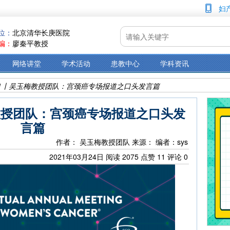
妇
位：
北京清华长庚医院
编：
廖秦平教授
网络讲堂
学术活动
患教中心
学科资讯
021丨吴玉梅教授团队：宫颈癌专场报道之口头发言篇
玉梅教授团队：宫颈癌专场报道之口头发
言篇
作者： 吴玉梅教授团队
来源：
编者：sys
2021年03月24日
阅读
2075
点赞
11
评论
0