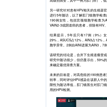
高级别病变，其中一例为肛门癌），低
另一研究针对患有HPV相关的生殖器
进行5年随访，以了解肛门细胞学检
190例女性，包括宫颈细胞学检查为ASC
VAIN2-3或阴道癌的患者，排除有HI
结果提示，5年后只有17例（9%）女
29%，ASUCS占12%，AIN3占1
胞学异常。2例自AINI进展为AIN3，
该研究的结论是，合并下生殖道瘤变
研究中随访很少，但仍显示出，59%
来确定最优筛查方案。
未来的目标是，对高危组的190例患者
转率，同时评估HPV感染在该群人中
限性为随访率低，肛门镜医生对肛门
用的HPV检测。