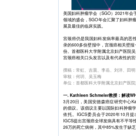
美国妇科肿瘤学会（SGO）2021年
领域的盛会，SGO年会汇聚了妇科肿
展及最佳的临床实践。
宫颈癌仍是我国妇科发病率最高的恶
录的600多份壁报中，宫颈癌相关壁报
份。首都医科大学附属北京妇产医院吴
宫颈癌相关口头发言以及有代表性的宫
撰稿：常虹、吉晨、李岳、刘洋、田明
审核：何玥、吴玉梅
单位：首都医科大学附属北京妇产医院
一. Kathleen Schmeler教授
3月20日，美国安德森癌症研究中心Kat
的倡议。该倡议主要以国际妇科肿瘤学会（Interna
依托。IGCS委员会于2020年10月提出全
IGCS提出宫颈癌全球发病具有不平等
26万的死亡病例，其中85%发生于缺