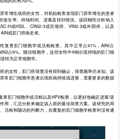
危组的比例为0%。
官异常增生或癌的女性，对初始检查发现肛门异常增生的患者
查的发生率、持续时间、进展及转归情况。该回顾性分析纳入
-H或HSIL、CINI2-3或宫颈癌、VIN2-3或外阴癌，以及
V、AIN或肛门癌病史者。
性复查肛门细胞学或活检检查。其中正常占41%，AINI占
2%，AIN2占6%。随访细胞学，这些女性中9例出现持续的肛门细
7例逆转为正常细胞学。
或癌的女性，肛门癌筛查没有得到确认，筛查频率仍未知。该
的异常肛门细胞学患者出现疾病持续或进展，需要更多的数据
复查肛门细胞学或活检以及HPV检测，以更好地确定进展/逆
的作用，汇总分析来确定该人群的最佳筛查方案。该研究的局
镜、活检和随访的判断力，在重复的肛门细胞学检查时没有通