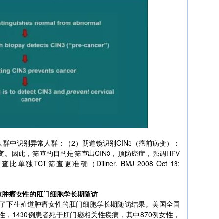
人群中识别异常人群；（2）阴道镜识别CIN3（癌前病变）；
。因此，筛查的目的是筛查出CIN3，预防癌症，强调HPV
CT筛查更准确（Dillner. BMJ 2008 Oct 13;
：下生殖道肿瘤女性的肛门细胞学长期随访
ela教授介绍了下生殖道肿瘤女性的肛门细胞学长期随访结果。美国全国
女性，1430例患者死于肛门癌相关性疾病，其中870例女性，