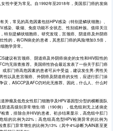
女性中更为常见。自1992年至2018年，美国肛门癌的发病
有关，常见的高危因素包括HPV感染（特别是鳞状细胞）、
IV感染、吸烟、免疫功能不全状态、性别或种族。值得关注
相关，特别是鳞状细胞癌。研究发现，宫颈癌、阴道癌及外阴癌
灶性的，有CIN病史的患者，其患肛门癌的风险增加3.5倍，
门细胞学异常。
CS建议有宫颈癌、阴道癌及外阴癌病史的女性和HIV阳性的
AFC均无筛查推荐。美国癌性协会最近发表了一份关于肛门癌
N）或肛门癌高危因素的患者可从中受益，建议发生男-男性关
的男性以及患宫颈癌、外阴癌及阴道癌的女性，应进行肛门涂
议，ASCCP及AFC仍对此无推荐。因此，什么人、什么时
殖道肿瘤及低危女性肛门细胞学及HPV基因型分型的横断面队
阴道高级别异常增生/癌（190例），低危组则无上述病史
V检查，排除合并HIV的患者。初步结果显示，高危组中肛门
危组的比例为22%；高危组高危型HPV检测异常的比例为
检查肛门异常增生的比例为13%（其中4%诊断为AIN甚至更