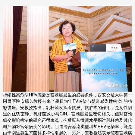
持续性高危型HPV感染是宫颈癌发生的必要条件，西安交通大学第一
附属医院安瑞芳教授带来了题目为“HPV感染与阴道感染性疾病”的精
彩讲座。安教授指出，乳杆菌发挥着抗炎、抗肿瘤的作用，是女性阴
道的优势菌种。乳杆菌减少与CIN、宫颈癌发生密切相关，但对宫颈
癌变影响机制的研究还很表浅，今后应从微观水平探讨乳杆菌及其代
谢产物对宫颈病变的影响。阴道混合感染类型增加HPV感染率可能是
由于阴道微生态菌群多样性引起的。另外，安教授还表示随着宫颈病