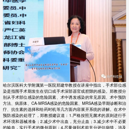
哈尔滨医科大学附属第一医院郑建华教授在讲座中指出，手术部位感
染是指围手术期发生在切口或手术深部器官或腔隙的感染。郑教授分
别从手术部位感染的危险因素、术中诱发感染的常见原因、术中预防
方法、病原体、CA-MRSA感染的危险因素、MRSA感染早期诊断和治
疗、抗生素的选择和给药时机等几方面内容展开系统的讲解。在术中
预防感染的处理了，郑教授建议道：1.严格按照无菌术的原则进行手
术环境和器械准备；2.减少术中出血，充分止血；3.减少术中不必要
的输血，实行手术的微创原则；4.尽量做到术前充分评估病情，涉及