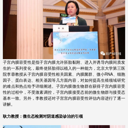
子宫内膜容受性是指子宫内膜允许胚胎黏附、进入并诱导内膜间质发
生的一系列变化，最终使胚胎得以植入的一种能力，北京大学第三医
院李蓉教授从子宫内膜容受性相关因素、内膜菌群、微小RNA、细胞
因子、蛋白表达、相关基因等几方面内容，对如何提高生殖领域研究
的难点和热点给予详细阐述。子宫内膜微生物群在获得子宫内膜容受
性的过程中，不受激素调控，子宫内膜接受态前的微生物群与接受态
基本一致。另外，李教授还对子宫宫内膜容受性评估内容进行了逐一
讲解。
耿力教授：微生态检测对阴道感染诊治的引领