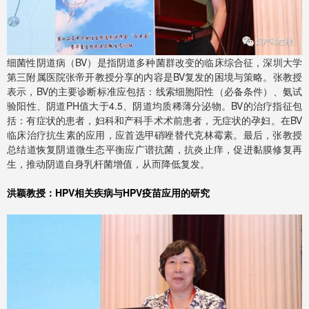
细菌性阴道病（BV）是指阴道多种菌群改变的临床综合征，深圳大学
第三附属医院张帝开教授分享的内容是BV复发的困境与策略。张教授
表示，BV的主要诊断标准应包括：线索细胞阳性（必备条件）、氨试
验阳性、阴道PH值大于4.5、阴道均质稀薄分泌物。BV的治疗指征包
括：有症状的患者，妇科和产科手术术前患者，无症状的孕妇。在BV
临床治疗抗生素的应用，应首选甲硝唑替代克林霉素。最后，张教授
总结道恢复阴道微生态平衡应广谱抗菌，抗炎止痒，促进黏膜修复再
生，推动阴道自身乳杆菌增值，从而降低复发。
洪颖教授：HPV相关疾病与HPV疫苗应用的研究