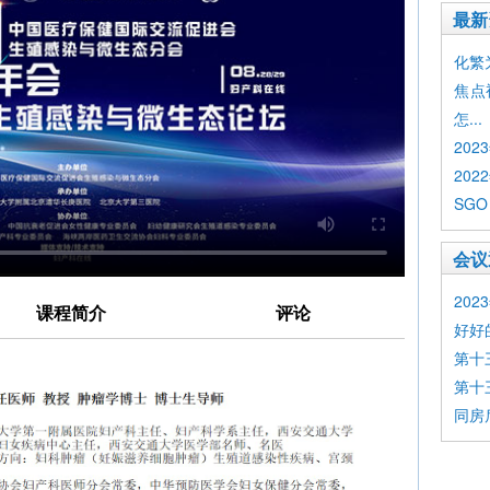
最新
化繁为简
焦点
怎...
20
202
SGO
会议
20
课程简介
评论
好好
第十
第十
同房