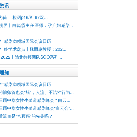
资讯
 -- 检测p16/Ki-67双...
视界丨白晓霞主任医师：孕产妇感染，
23年感染病领域国际会议日历
2年终学术盘点丨魏丽惠教授：202...
 2022丨隋龙教授团队SGO系列...
通知
23年感染病领域国际会议日历
的输卵管也会“堵”，人流、不洁性行为...
三届中华女性生殖道感染峰会 “ 白云...
三届中华女性生殖道感染峰会“白云会”...
后流血是“宫颈癌”的先兆吗？