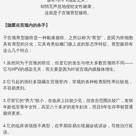
却悄无声息地侵犯女性健康，
这就是子宫颈胃型腺癌。
【隐匿在宫颈内的杀手】
子宫颈胃型腺癌是一种黏液腺癌。之所以称为“胃型”，是因为癌细胞
具有胃型的分化，它具有类似幽门腺上皮的形态学特征。胃型腺癌有
这么几个特点：
1.虽然同为子宫颈的癌症，但是它的发生与绝大多数宫颈癌不同——
它与HPV的感染无关，而主要是因为叶状宫颈内膜腺体增生。
2.它引起的病灶多隐藏在宫颈管内，常规的各种检查阳性率比较低，
不容易查到。
3.
尽管它的“势力”较小，在临床上比较少见，但攻击范围比较广，发病
年龄低至青年女性，高至八十多岁的老年妇女，而且5年生存率较普通
腺癌更差。
4.
它的临床表现很不典型，在早期容易出现漏诊或误诊，导致治疗延
误。