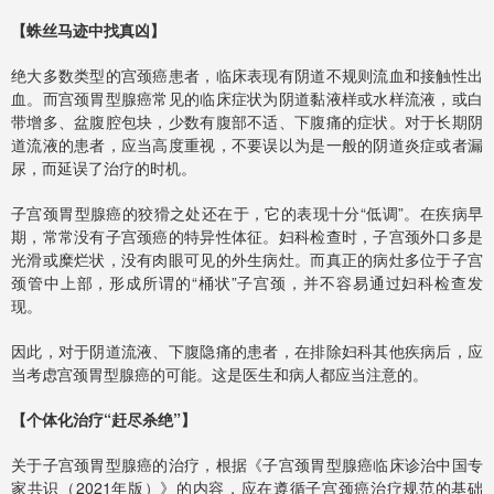
【蛛丝马迹中找真凶】
绝大多数类型的宫颈癌患者，临床表现有阴道不规则流血和接触性出
血。而宫颈胃型腺癌常见的临床症状为阴道黏液样或水样流液，或白
带增多、盆腹腔包块，少数有腹部不适、下腹痛的症状。对于长期阴
道流液的患者，应当高度重视，不要误以为是一般的阴道炎症或者漏
尿，而延误了治疗的时机。
子宫颈胃型腺癌的狡猾之处还在于，它的表现十分“低调”。在疾病早
期，常常没有子宫颈癌的特异性体征。妇科检查时，子宫颈外口多是
光滑或糜烂状，没有肉眼可见的外生病灶。而真正的病灶多位于子宫
颈管中上部，形成所谓的“桶状”子宫颈，并不容易通过妇科检查发
现。
因此，对于阴道流液、下腹隐痛的患者，在排除妇科其他疾病后，应
当考虑宫颈胃型腺癌的可能。这是医生和病人都应当注意的。
【个体化治疗“赶尽杀绝”】
关于子宫颈胃型腺癌的治疗，根据《子宫颈胃型腺癌临床诊治中国专
家共识（2021年版）》的内容，应在遵循子宫颈癌治疗规范的基础