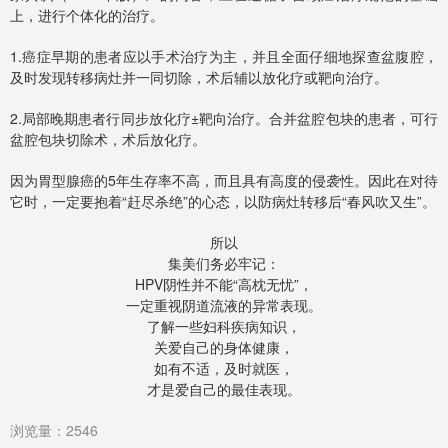
上，进行个体化的治疗。
1.癌症早期的患者应以手术治疗为主，并且全面仔细地探查盆腹腔，
及时发现转移病灶并一同切除，术后辅以放化疗或靶向治疗。
2.
局部晚期患者行同步放化疗±靶向治疗。合并盆腔包块的患者，可行
盆腔包块切除术，术后放化疗。
因为胃型腺癌的5年生存率不高，而且具有高度的侵袭性。因此在对待
它时，一定要抱着“赶尽杀绝”的心态，以防病灶转移后“春风吹又生”。
所以
集美们务必牢记：
HPV阴性并不能“高枕无忧”，
一定重视阴道流液的异常表现。
了解一些妇科疾病知识，
关爱自己的身体健康，
如有不适，及时就医，
才是爱自己的最佳表现。
浏览量：2546