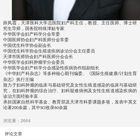
薛凤霞，天津医科大学总医院妇产科主任，教授
、
主任医师、博士研
究生导师，国务院特殊津贴专家
中华医学会妇产科学分会
常委
中国医师协会妇产科医师分会常委
中国优生科学协会副会长
中国优生科学协会生殖道疾病诊治分会主任委员
天津市医师协会妇产科医师分会会长
中华医学会妇科肿瘤
学
分会委员
中华医学会妇产科学分会
感染性疾病协作组副组长
《中华妇产科杂志》等多种核心期刊编委、《国际生殖健康
计划生育
/
杂志》执行主编
致力于妇科肿瘤的临床与基础研究及女性生殖道感染的临床与基础研
究，在妇科肿瘤的综合治疗、妇科疑难病例及女性生殖道感染疾病的
诊治方面经验丰富
承担国家自然科学基金、教育部及天津市科委课题多项，发表中英文
论著
余篇，其中
收录
余篇
200
SCI
60
浏览量：2664
评论文章