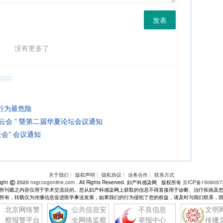
发表
没有更多了
行为最危险
云会 ” 暨第二届华夏论坛会议通知
会” 会议通知
关于我们
┊
版权声明
┊
隐私协议
┊
业务合作
┊
联系方式
ight
2020
nxgr.cogonline.com
. All Rights Reserved. 妇产科感染网 版权所有
京ICP备1506057
所刊载之内容仅用于学术交流目的。您从妇产科感染网上获取的信息不得直接用于诊断、治疗疾病及
所有，转载仅为传播信息促进医学事业发展，如果我们的行为侵犯了您的权益，请及时与我们联系，
北京网络警
公共信息安
不良信息
文明
察报警平台
全网络监察
举报中心
传播