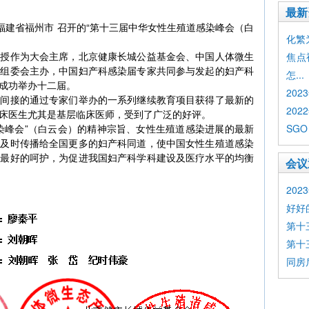
最新
在 福建省福州市 召开的“第十三届中华女性生殖道感染峰会（白
化繁为简
教授作为大会主席，北京健康长城公益基金会、中国人体微生
焦点
会组委会主办，中国妇产科感染届专家共同参与发起的妇产科
怎...
成功举办十二届。
20
或间接的通过专家们举办的一系列继续教育项目获得了最新的
202
床医生尤其是基层临床医师，受到了广泛的好评。
染峰会”（白云会）的精神宗旨、女性生殖道感染进展的最新
SGO
法及时传播给全国更多的妇产科同道，使中国女性生殖道感染
到最好的呵护，为促进我国妇产科学科建设及医疗水平的均衡
会议
20
好好
第十
第十
同房