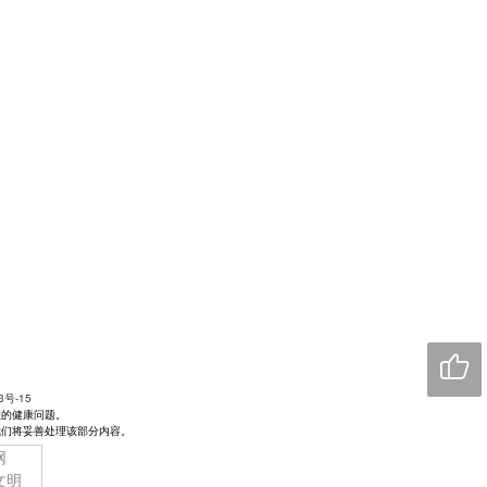

3号-15
您的健康问题。
我们将妥善处理该部分内容。
网
文明