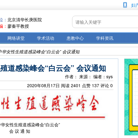
妇
位：
北京清华长庚医院
编：
廖秦平教授
网络讲堂
学术活动
患教中心
学科资讯
中华女性生殖道感染峰会“白云会” 会议通知
殖道感染峰会“白云会” 会议通知
作者：
来源：
编者：sys
2020年08月17日
阅读
2401
点赞
137
评论
0
华女性生殖道感染峰会“白云会”
会 议 通 知