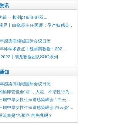
资讯
 -- 检测p16/Ki-67双...
视界丨白晓霞主任医师：孕产妇感染，
23年感染病领域国际会议日历
2年终学术盘点丨魏丽惠教授：202...
 2022丨隋龙教授团队SGO系列...
通知
23年感染病领域国际会议日历
的输卵管也会“堵”，人流、不洁性行为...
三届中华女性生殖道感染峰会 “ 白云...
三届中华女性生殖道感染峰会“白云会”...
后流血是“宫颈癌”的先兆吗？