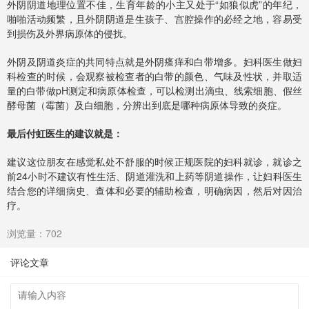
外阴阴道地理位置不佳，生育年龄的小主又处于“如狼似虎”的年纪，
啪啪活动频繁，且外阴阴道是生孩子、宫腔操作的必经之地，容易受
到损伤及外界病原体的侵扰。
外阴及阴道炎症的共同特点就是外阴瘙痒和白带增多。妇科医生做妇
科检查的时候，会观察被检查者的白带的颜色、气味及性状，并取适
量的白带做pH测定和病原体检查，可以检测出滴虫、线索细胞、假丝
酵母菌（霉菌）及白细胞，分辨出到底是哪种病原体导致的炎症。
最后付虹医生的建议就是：
建议这位朋友在感觉私处不舒服的时候正规医院的妇科就诊，就诊之
前24小时不建议有性生活、阴道灌洗和上药等阴道操作，让妇科医生
结合您的详细病史、查体和必要的辅助检查，明确病因，然后对因治
疗。
浏览量：702
评论文章