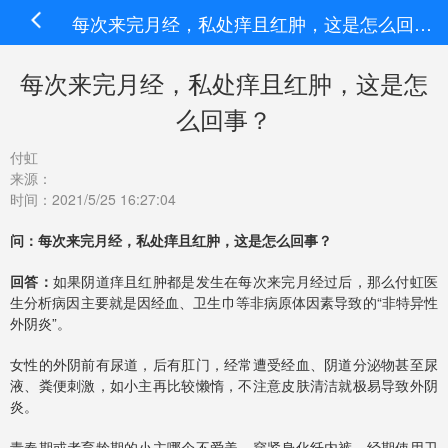
每次来完月经，私处痒且红肿，这是怎么回事？
每次来完月经，私处痒且红肿，这是怎
么回事？
付虹
来源：
时间：2021/5/25 16:27:04
问：每次来完月经，私处痒且红肿，这是怎么回事？
回答：
如果阴道痒且红肿都是发生在每次来完月经过后，那么付虹医
生分析病因主要就是因经血、卫生巾等非病原体因素导致的“非特异性
外阴炎”。
女性的外阴前有尿道，后有肛门，经常遭受经血、阴道分泌物甚至尿
液、粪便刺激，如小主再比较懒惰，不注意皮肤清洁就极易导致外阴
炎。
青春期或者育龄期的小主哪个不爱美、穿紧身化纤内裤、经期使用卫