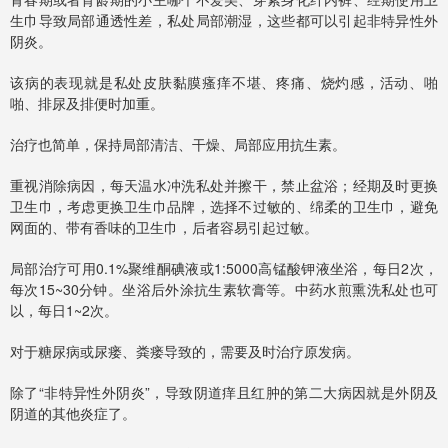
生巾导致局部通透性差，私处局部潮湿，这些都可以引起非特异性外
阴炎。
该病的表现就是私处皮肤黏膜瘙痒不堪、疼痛、烧灼感，活动、啪
啪、排尿及排便时加重。
治疗也简单，保持局部清洁、干燥、局部应用抗生素。
重视消除病因，每天温水冲洗私处并擦干，禁止盆浴；经期及时更换
卫生巾，考虑更换卫生巾品牌，选择不过敏的、绵柔的卫生巾，避免
网面的、带有香味的卫生巾，后者容易引起过敏。
局部治疗可用0.1%聚维酮碘液或1:5000高锰酸钾液坐浴，每日2次，
每次15~30分钟。坐浴后外涂抗生素软膏等。中药水煎熏洗私处也可
以，每日1~2次。
对于糖尿病或尿瘘、粪瘘导致的，需要及时治疗原发病。
除了“非特异性外阴炎”，导致阴道痒且红肿的第二大病因就是外阴及
阴道的其他炎症了。